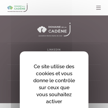
Panneau de gestion des cookies
LINKEDIN
FACEBOOK
INSTAGRAM
Ce site utilise des
MENTIONS LÉGALES
cookies et vous
PLAN DU SITE
donne le contrôle
sur ceux que
CONTACT
05 61 13 73 27
vous souhaitez
CONTACT@LACADENE.FR
activer