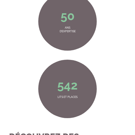
50
ANS
D’EXPERTISE
542
LITS ET PLACES