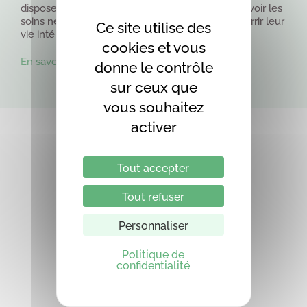
disposent d’un environnement adapté pour recevoir les
soins nécessaires à leur santé et continuer à nourrir leur
Ce site utilise des
vie intérieure.
cookies et vous
En savoir plus sur nous
donne le contrôle
sur ceux que
vous souhaitez
activer
Tout accepter
380
Tout refuser
SALARIÉS
Personnaliser
Politique de
confidentialité