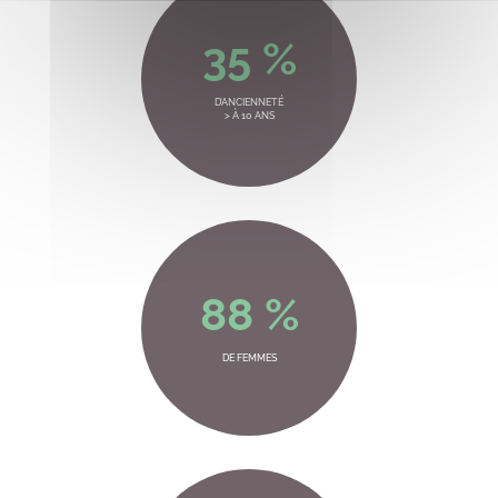
35 %
D’ANCIENNETÉ
> À 10 ANS
88 %
DE FEMMES